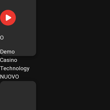
O
Demo
Casino
Technology
NUOVO