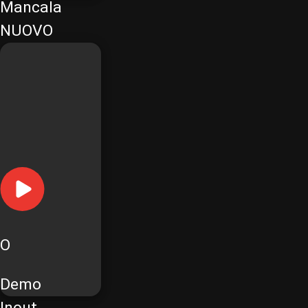
Mancala
NUOVO
O
Demo
Inout