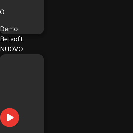
O
Demo
Betsoft
NUOVO