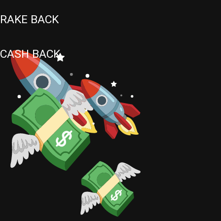
RAKE BACK
CASH BACK