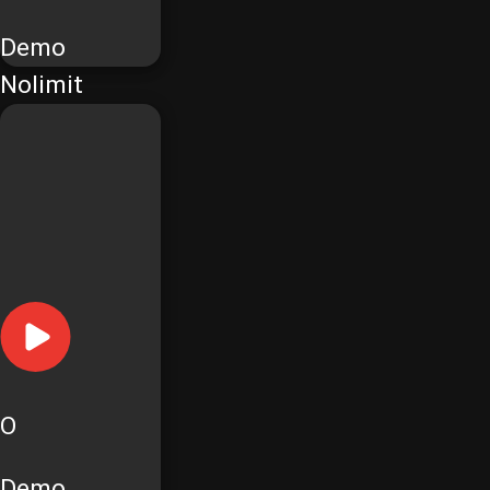
Demo
Nolimit
O
Demo