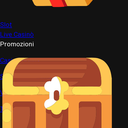
Slot
Live Casinò
Promozioni
Casino bonus
Sportsbook bonus
VIP
Tutte le promozioni