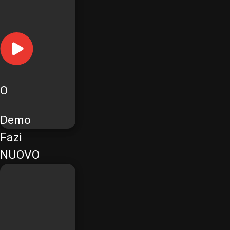
O
Demo
Fazi
NUOVO