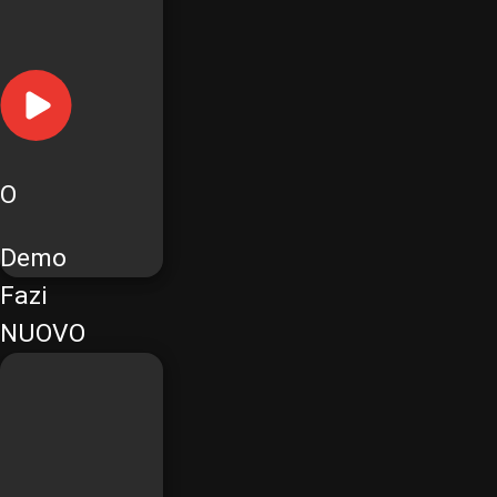
O
Demo
Fazi
NUOVO