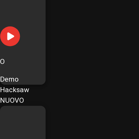
O
Demo
Hacksaw
NUOVO