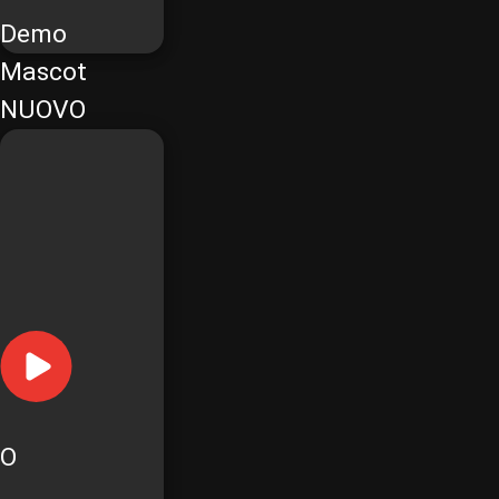
Demo
Mascot
NUOVO
O