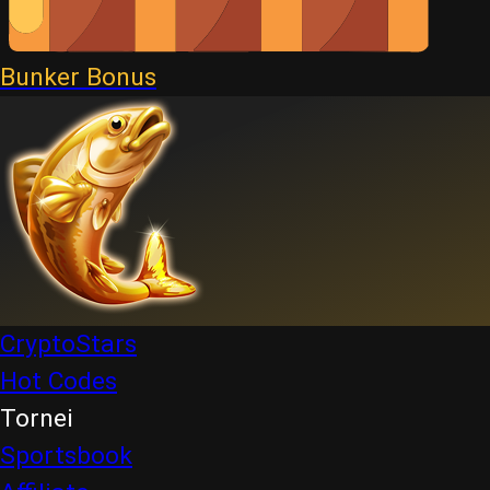
Bunker Bonus
CryptoStars
Hot Codes
Tornei
Sportsbook