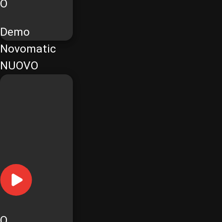
O
Demo
Novomatic
NUOVO
O