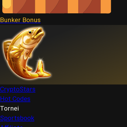
Bunker Bonus
CryptoStars
Hot Codes
Tornei
Sportsbook