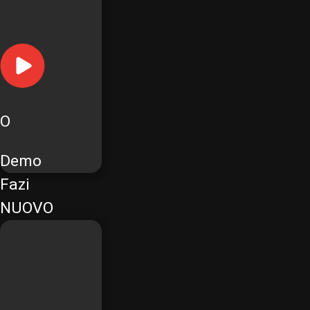
O
Demo
Fazi
NUOVO