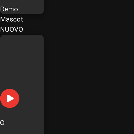
Demo
Mascot
NUOVO
O