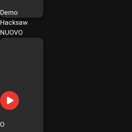
Demo
Hacksaw
NUOVO
O