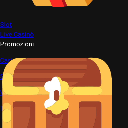
Slot
Live Casinò
Promozioni
Casino bonus
Sportsbook bonus
VIP
Tutte le promozioni