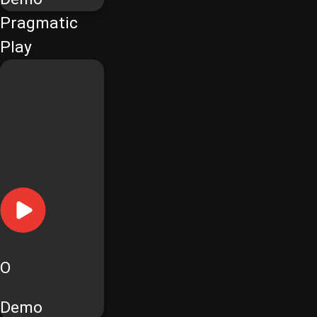
Pragmatic
Play
O
Demo