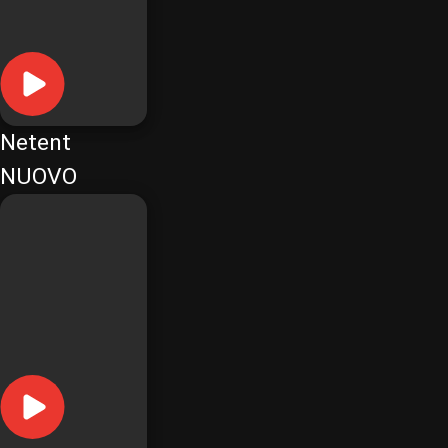
Netent
NUOVO