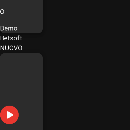
O
Demo
Betsoft
NUOVO