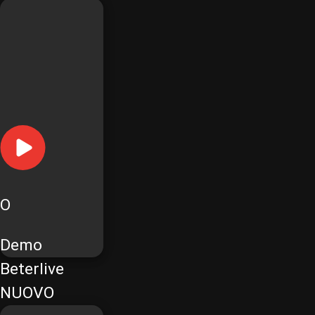
O
Demo
Beterlive
NUOVO