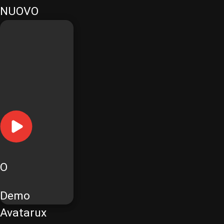
NUOVO
O
Demo
Avatarux