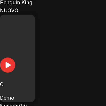
Penguin King
NUOVO
O
Demo
Novomatic