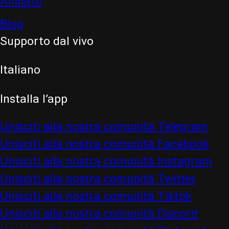
Affiliato
Blog
Supporto dal vivo
Italiano
Installa l’app
Unisciti alla nostra comunità Telegram
Unisciti alla nostra comunità Facebook
Unisciti alla nostra comunità Instagram
Unisciti alla nostra comunità Twitter
Unisciti alla nostra comunità Tiktok
Unisciti alla nostra comunità Discord