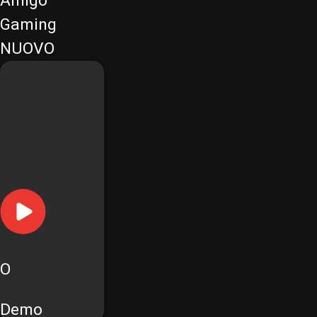
Amigo
Gaming
NUOVO
O
Demo