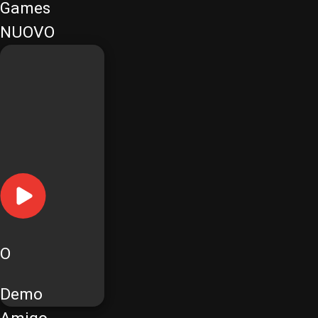
Games
NUOVO
O
Demo