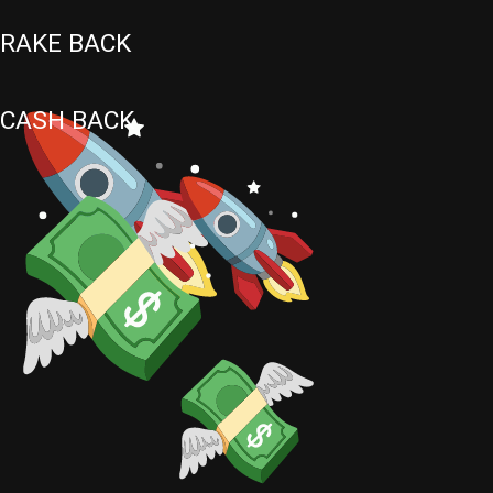
RAKE BACK
CASH BACK