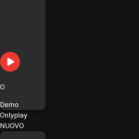
O
Demo
Onlyplay
NUOVO