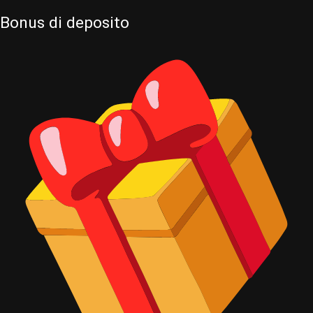
Bonus
di deposito