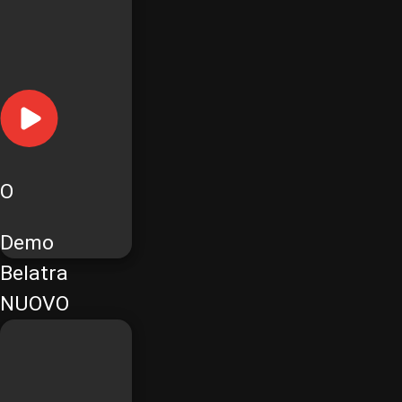
O
Demo
Belatra
NUOVO