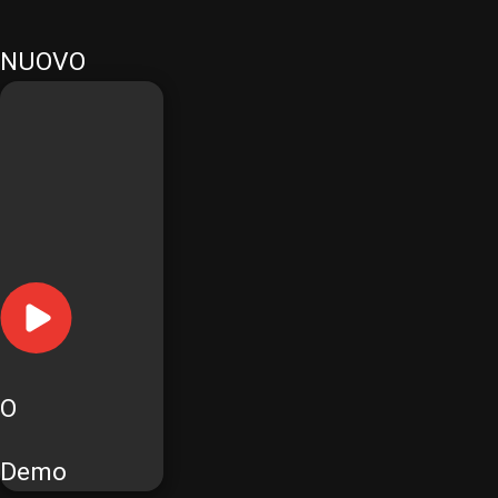
NUOVO
O
Demo