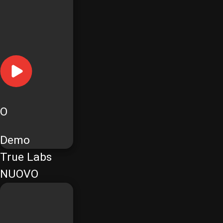
O
Demo
True Labs
NUOVO