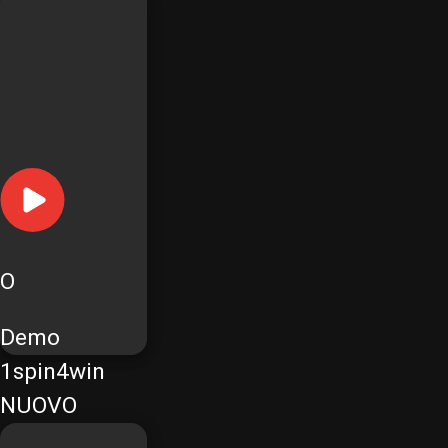
O
Demo
1spin4win
NUOVO