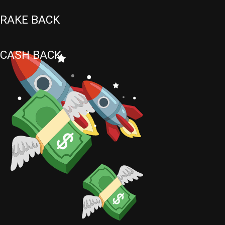
RAKE BACK
CASH BACK