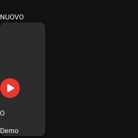
NUOVO
O
Demo