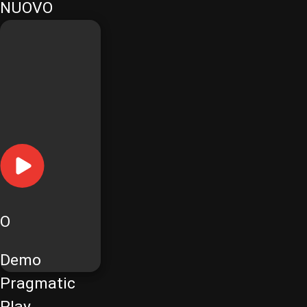
NUOVO
O
Demo
Pragmatic
Play