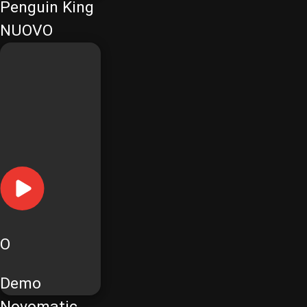
Penguin King
NUOVO
O
Demo
Novomatic