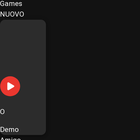
Games
NUOVO
O
Demo