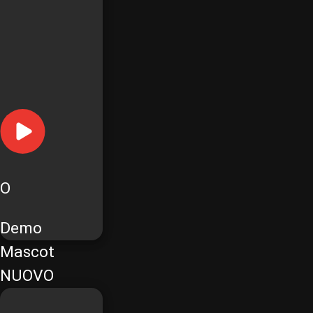
O
Demo
Mascot
NUOVO