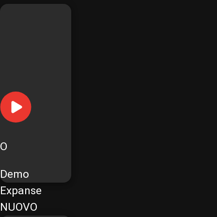
O
Demo
Expanse
NUOVO