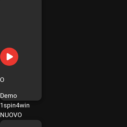
O
Demo
1spin4win
NUOVO