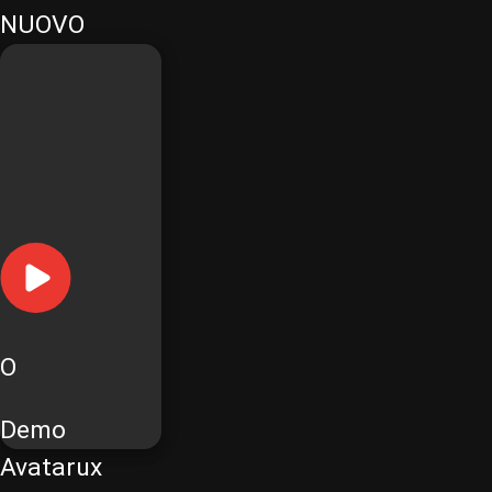
NUOVO
O
Demo
Avatarux