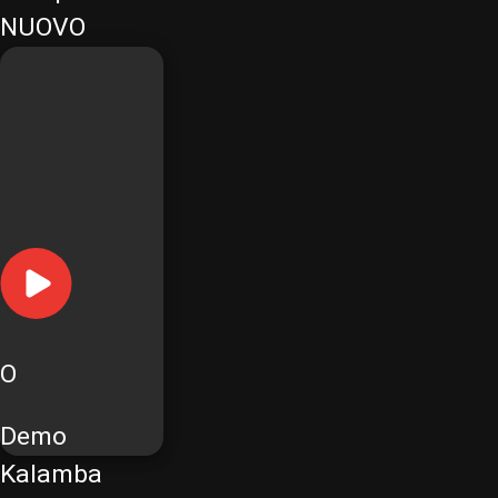
NUOVO
O
Demo
Kalamba