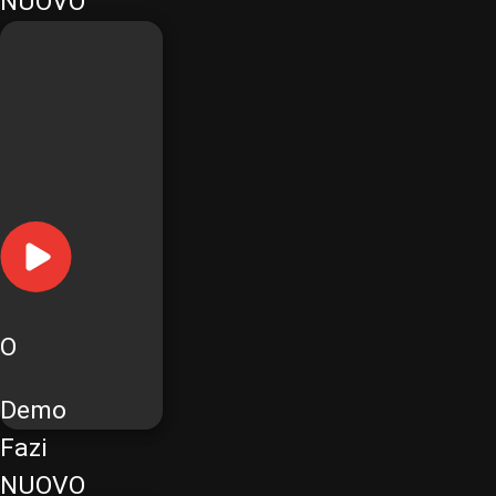
NUOVO
O
Demo
Fazi
NUOVO