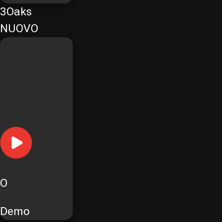
3Oaks
NUOVO
O
Demo