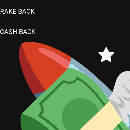
RAKE BACK
CASH BACK