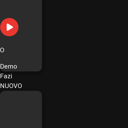
O
Demo
Fazi
NUOVO