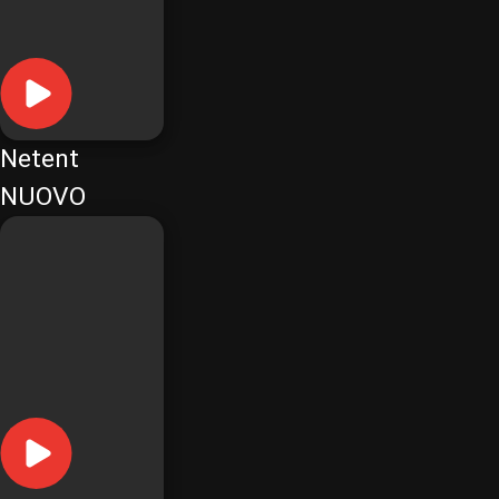
Netent
NUOVO