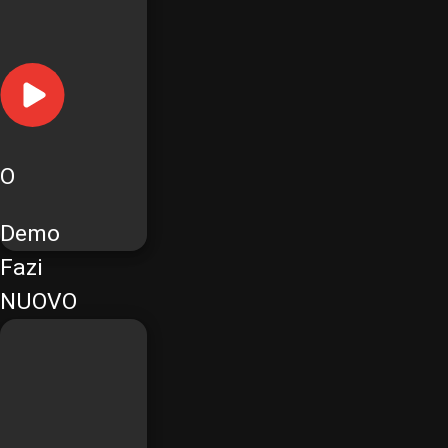
O
Demo
Fazi
NUOVO