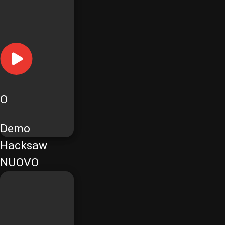
O
Demo
Hacksaw
NUOVO