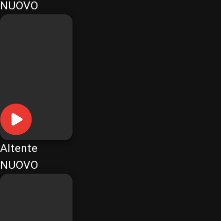
NUOVO
Altente
NUOVO