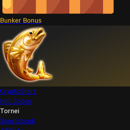
Bunker Bonus
CryptoStars
Hot Codes
Tornei
Sportsbook