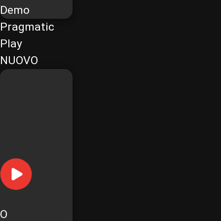
Demo
Pragmatic
Play
NUOVO
O