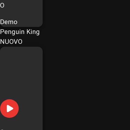
O
Demo
Penguin King
NUOVO