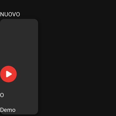
NUOVO
O
Demo