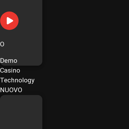
O
Demo
Casino
Technology
NUOVO