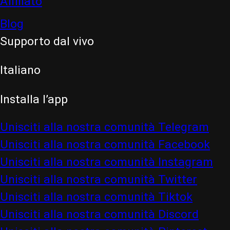
Affiliato
Blog
Supporto dal vivo
Italiano
Installa l’app
Unisciti alla nostra comunità Telegram
Unisciti alla nostra comunità Facebook
Unisciti alla nostra comunità Instagram
Unisciti alla nostra comunità Twitter
Unisciti alla nostra comunità Tiktok
Unisciti alla nostra comunità Discord