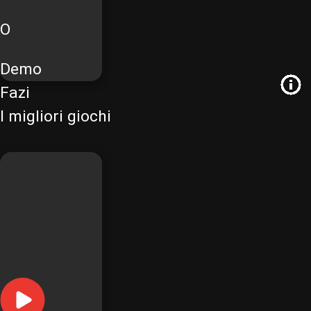
O
Demo
Fazi
I migliori giochi