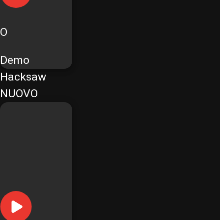
O
Demo
Hacksaw
NUOVO