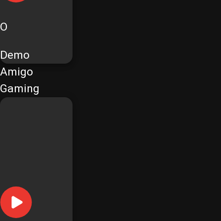
O
Demo
Amigo
Gaming