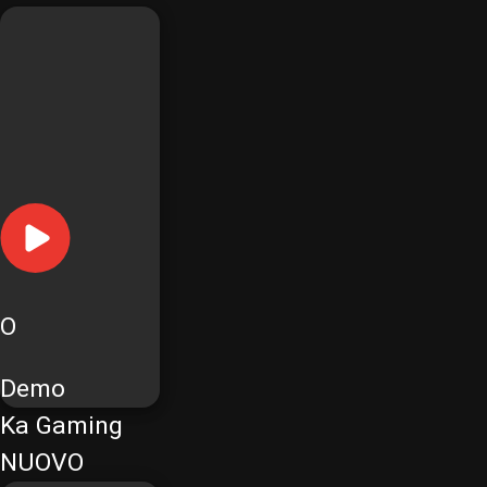
O
Demo
Ka Gaming
NUOVO