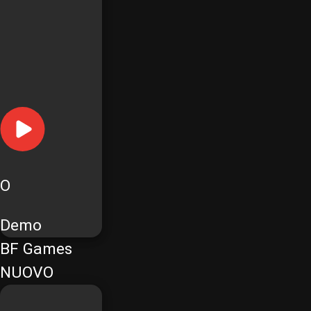
O
Demo
BF Games
NUOVO