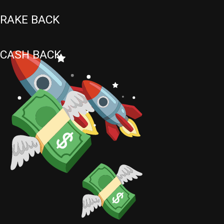
RAKE BACK
CASH BACK