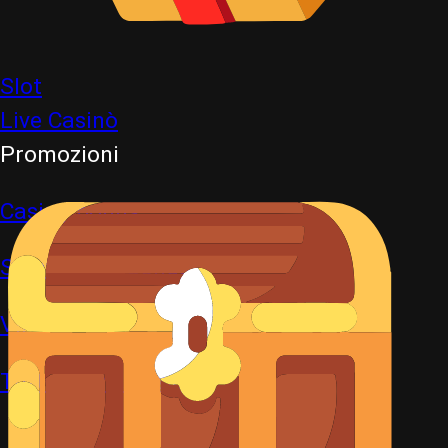
Slot
Live Casinò
Promozioni
Casino bonus
Sportsbook bonus
VIP
Tutte le promozioni