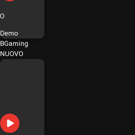
O
Demo
BGaming
NUOVO