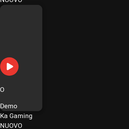
O
Demo
Ka Gaming
NUOVO