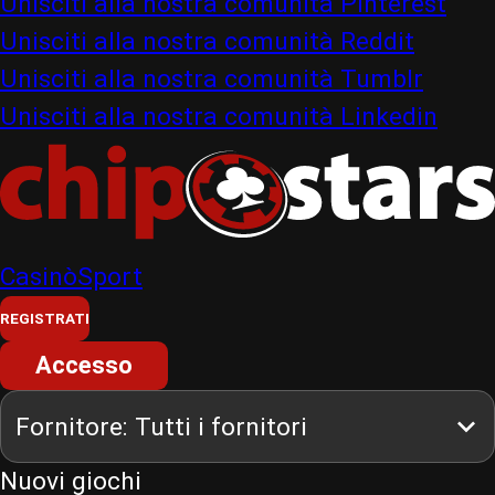
Unisciti alla nostra comunità Pinterest
Unisciti alla nostra comunità Reddit
Unisciti alla nostra comunità Tumblr
Unisciti alla nostra comunità Linkedin
Casinò
Sport
REGISTRATI
Accesso
Nuovi giochi