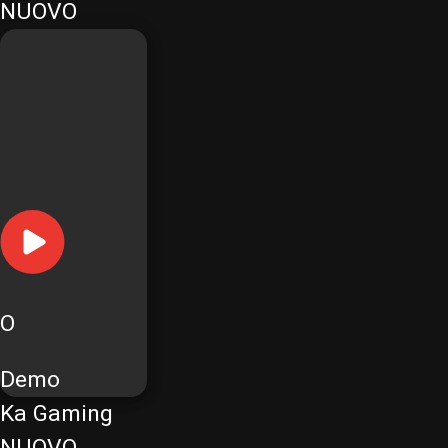
NUOVO
O
Demo
Ka Gaming
NUOVO