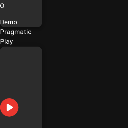
O
Demo
Pragmatic
Play