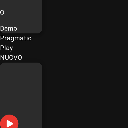
O
Demo
Pragmatic
Play
NUOVO