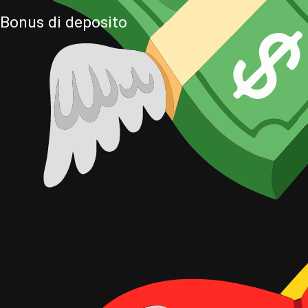
Bonus
di deposito