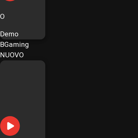
O
Demo
BGaming
NUOVO