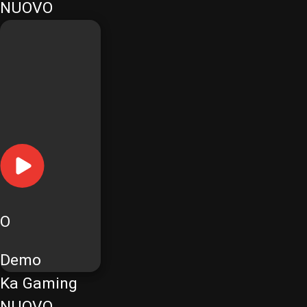
NUOVO
O
Demo
Ka Gaming
NUOVO