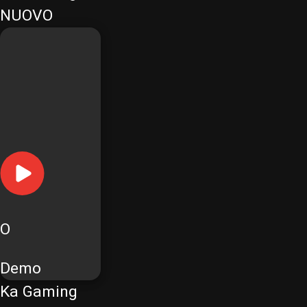
NUOVO
O
Demo
Ka Gaming