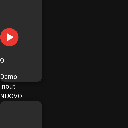
O
Demo
Inout
NUOVO