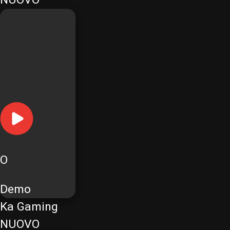
O
Demo
Ka Gaming
NUOVO