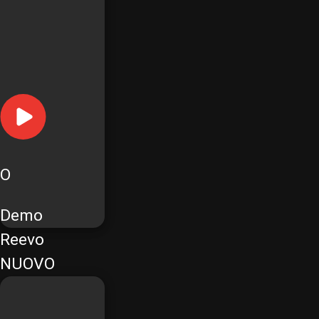
O
Demo
Reevo
NUOVO