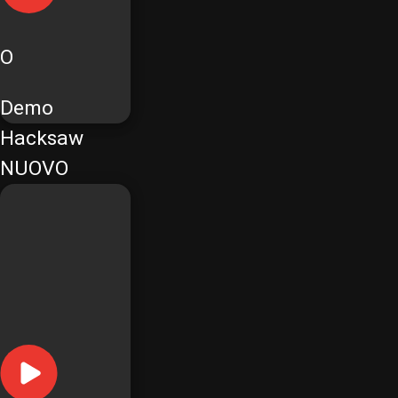
O
Demo
Hacksaw
NUOVO