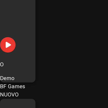
O
Demo
BF Games
NUOVO