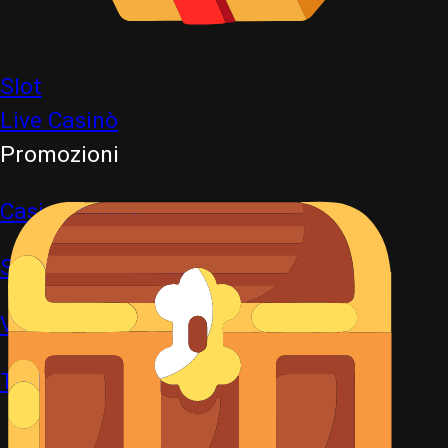
Slot
Live Casinò
Promozioni
Casino bonus
Sportsbook bonus
VIP
Tutte le promozioni