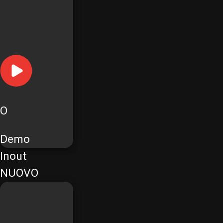
O
Demo
Inout
NUOVO