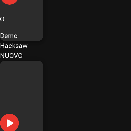
O
Demo
Hacksaw
NUOVO