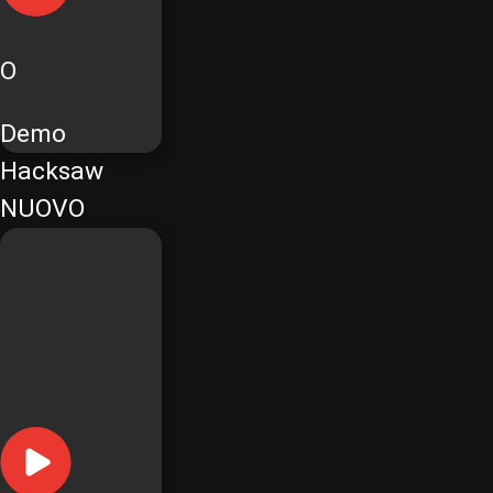
O
Demo
Hacksaw
NUOVO