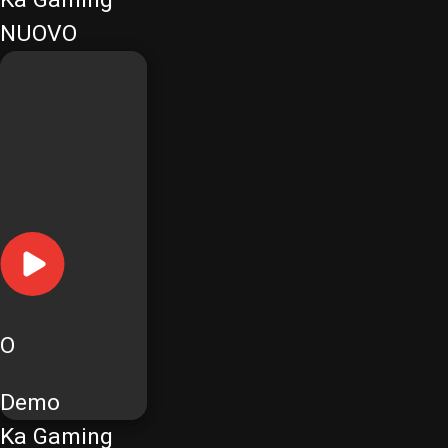
NUOVO
O
Demo
Ka Gaming