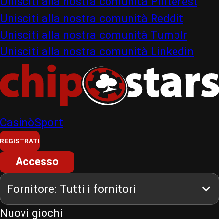
Unisciti alla nostra comunità Pinterest
Unisciti alla nostra comunità Reddit
Unisciti alla nostra comunità Tumblr
Unisciti alla nostra comunità Linkedin
Casinò
Sport
REGISTRATI
Accesso
Nuovi giochi