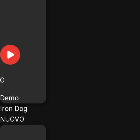
O
Demo
Iron Dog
NUOVO