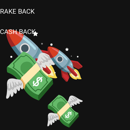
RAKE BACK
CASH BACK