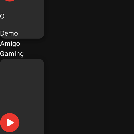
O
Demo
Amigo
Gaming