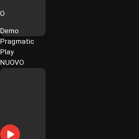
O
Demo
Pragmatic
Play
NUOVO