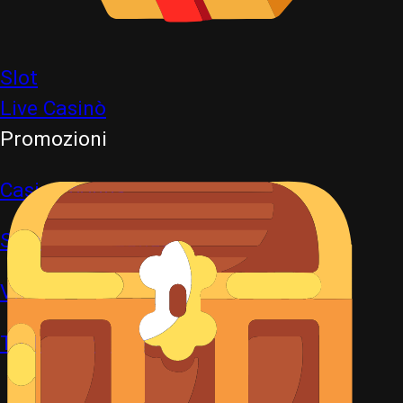
Slot
Live Casinò
Promozioni
Casino bonus
Sportsbook bonus
VIP
Tutte le promozioni