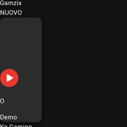
Gamzix
NUOVO
O
Demo
Ka Gaming