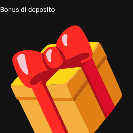
Bonus
di deposito