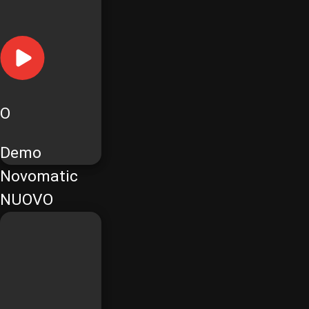
O
Demo
Novomatic
NUOVO