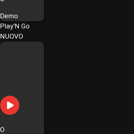
Demo
Play'N Go
NUOVO
O