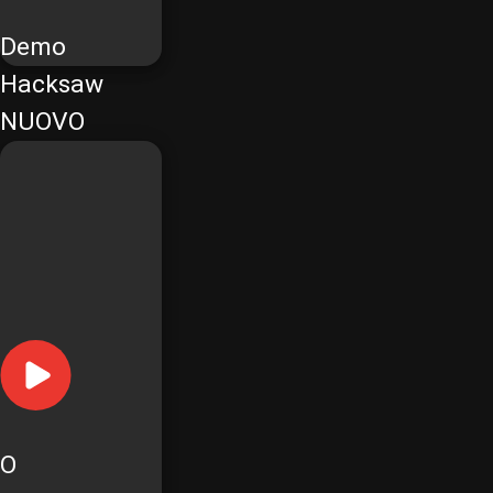
Demo
Hacksaw
NUOVO
O