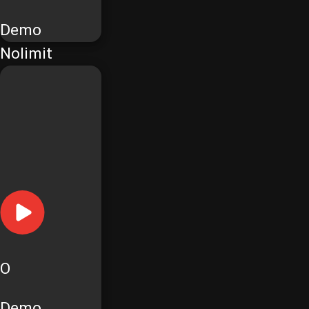
Demo
Nolimit
O
Demo