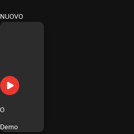
NUOVO
O
Demo