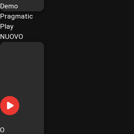
Demo
Pragmatic
Play
NUOVO
O