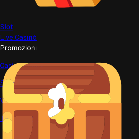
Slot
Live Casinò
Promozioni
Casino bonus
Sportsbook bonus
VIP
Tutte le promozioni