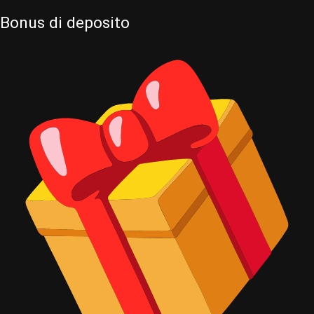
Bonus
di deposito