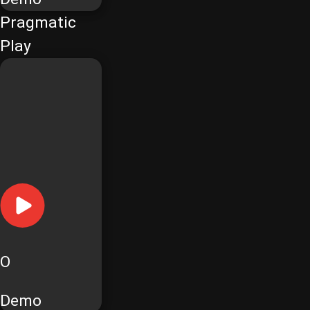
Pragmatic
Play
O
Demo