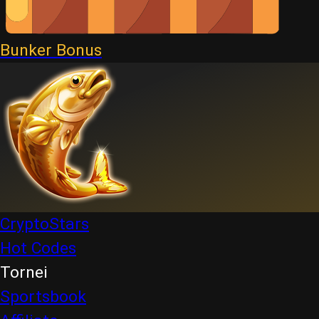
Bunker Bonus
CryptoStars
Hot Codes
Tornei
Sportsbook