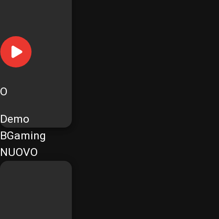
O
Demo
BGaming
NUOVO