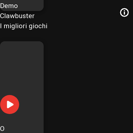
Demo
Clawbuster
I migliori giochi
O