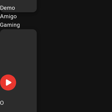
Demo
Amigo
Gaming
O