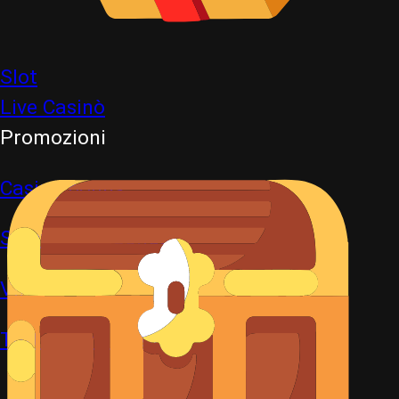
Slot
Live Casinò
Promozioni
Casino bonus
Sportsbook bonus
VIP
Tutte le promozioni