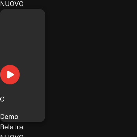
NUOVO
O
Demo
Belatra