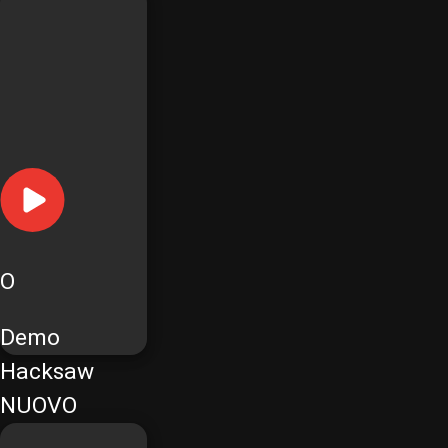
O
Demo
Hacksaw
NUOVO