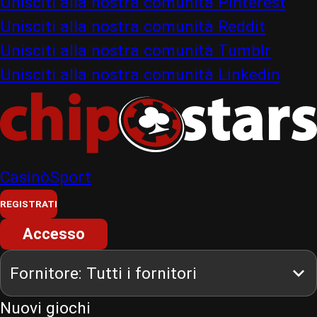
Unisciti alla nostra comunità Pinterest
Unisciti alla nostra comunità Reddit
Unisciti alla nostra comunità Tumblr
Unisciti alla nostra comunità Linkedin
Casinò
Sport
REGISTRATI
Accesso
Nuovi giochi