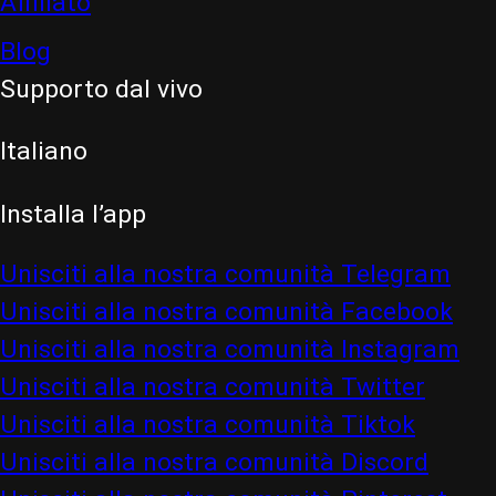
Affiliato
Blog
Supporto dal vivo
Italiano
Installa l’app
Unisciti alla nostra comunità Telegram
Unisciti alla nostra comunità Facebook
Unisciti alla nostra comunità Instagram
Unisciti alla nostra comunità Twitter
Unisciti alla nostra comunità Tiktok
Unisciti alla nostra comunità Discord