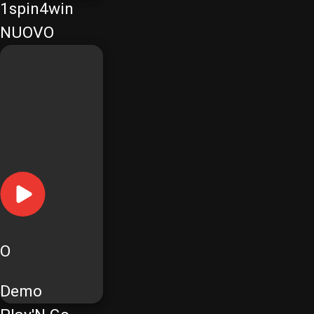
1spin4win
NUOVO
O
Demo