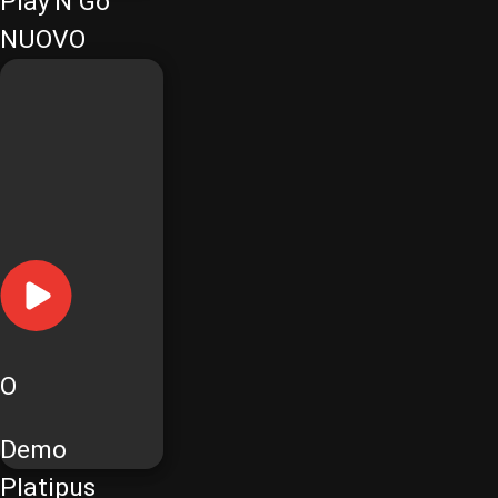
Play'N Go
NUOVO
O
Demo
Platipus