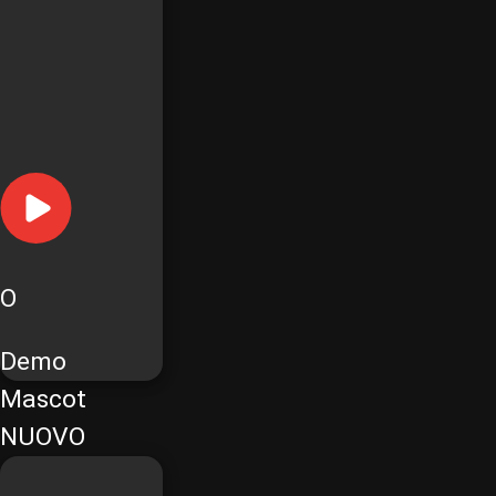
O
Demo
Mascot
NUOVO