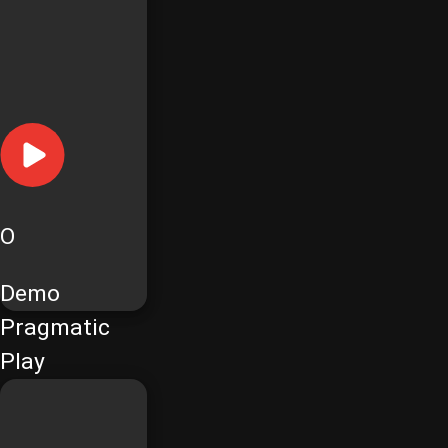
O
Demo
Pragmatic
Play