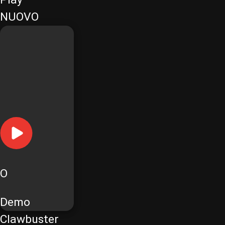
NUOVO
O
Demo
Clawbuster