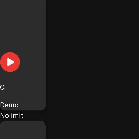
O
Demo
Nolimit