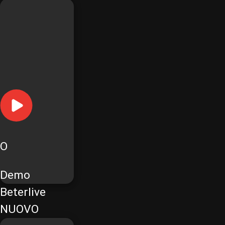
O
Demo
Beterlive
NUOVO