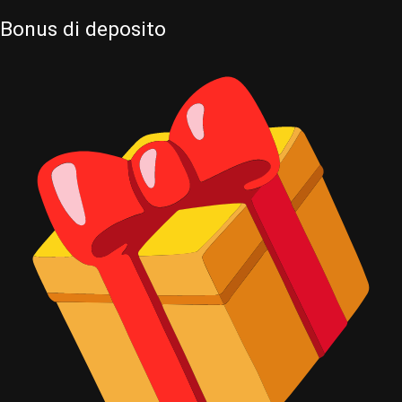
Bonus
di deposito