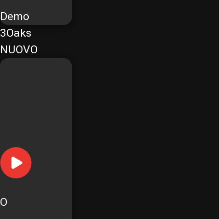
Demo
3Oaks
NUOVO
O