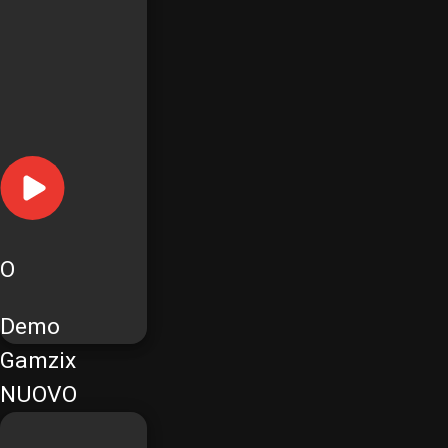
O
Demo
Gamzix
NUOVO