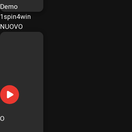
Demo
1spin4win
NUOVO
O