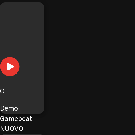
O
Demo
Gamebeat
NUOVO