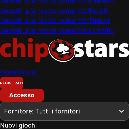
Unisciti alla nostra comunità Pinterest
Unisciti alla nostra comunità Reddit
Unisciti alla nostra comunità Tumblr
Unisciti alla nostra comunità Linkedin
Casinò
Sport
REGISTRATI
Accesso
Nuovi giochi