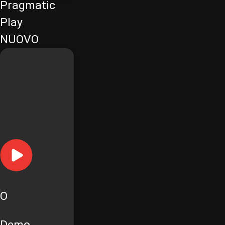
Pragmatic
Play
NUOVO
O
Demo