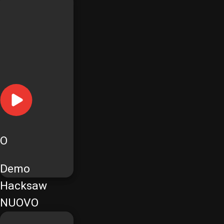
O
Demo
Hacksaw
NUOVO