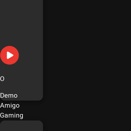
O
Demo
Amigo
Gaming