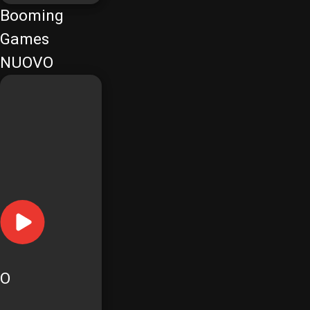
Booming
Games
NUOVO
O