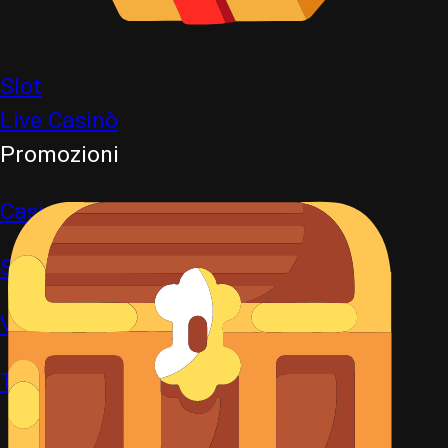
Slot
Live Casinò
Promozioni
Casino bonus
Sportsbook bonus
VIP
Tutte le promozioni