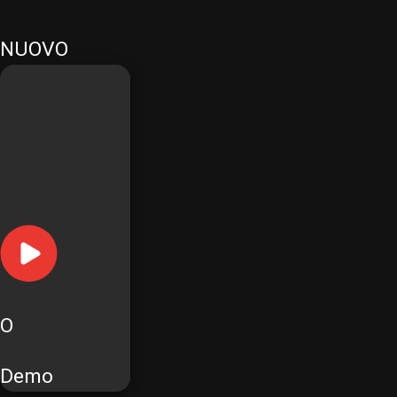
NUOVO
O
Demo