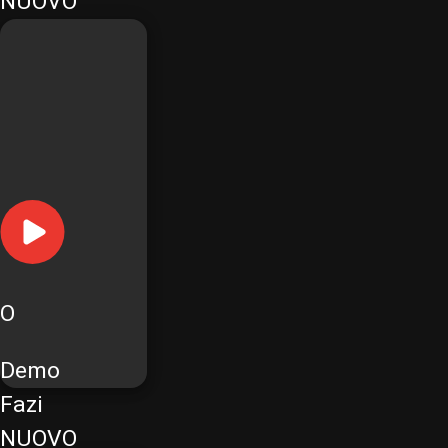
NUOVO
O
Demo
Fazi
NUOVO