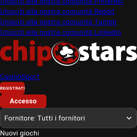
Unisciti alla nostra comunità Pinterest
Unisciti alla nostra comunità Reddit
Unisciti alla nostra comunità Tumblr
Unisciti alla nostra comunità Linkedin
Casinò
Sport
REGISTRATI
Accesso
Nuovi giochi