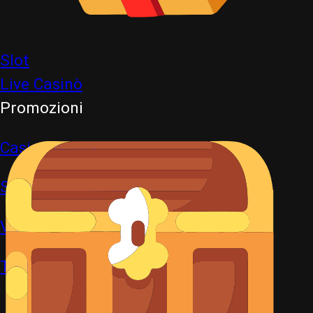
Slot
Live Casinò
Promozioni
Casino bonus
Sportsbook bonus
VIP
Tutte le promozioni