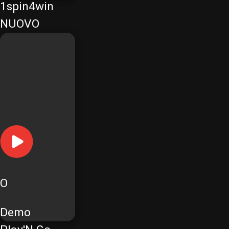
1spin4win
NUOVO
O
Demo