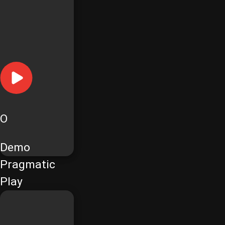
O
Demo
Pragmatic
Play