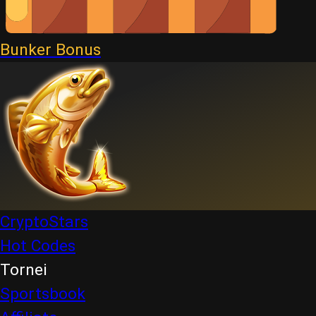
Bunker Bonus
CryptoStars
Hot Codes
Tornei
Sportsbook