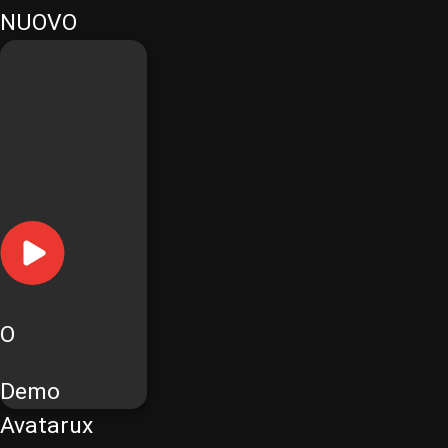
NUOVO
O
Demo
Avatarux