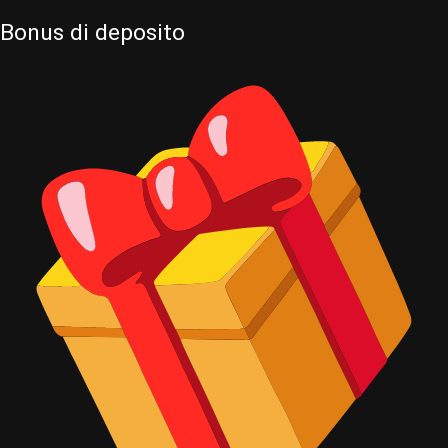
Bonus
di deposito