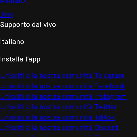
Affiliato
Blog
Supporto dal vivo
Italiano
Installa l’app
Unisciti alla nostra comunità Telegram
Unisciti alla nostra comunità Facebook
Unisciti alla nostra comunità Instagram
Unisciti alla nostra comunità Twitter
Unisciti alla nostra comunità Tiktok
Unisciti alla nostra comunità Discord