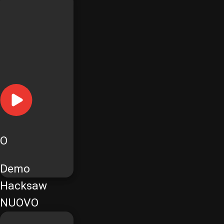
O
Demo
Hacksaw
NUOVO