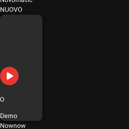
NUOVO
O
Demo
Nownow