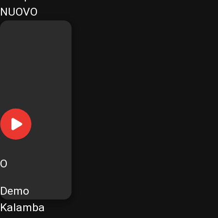
NUOVO
O
Demo
Kalamba