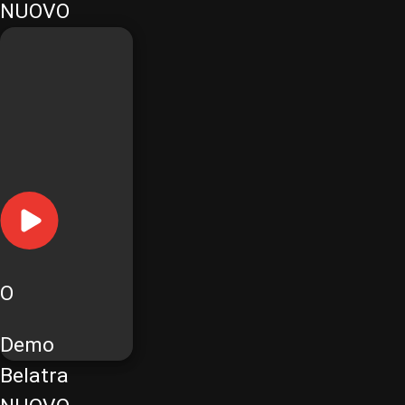
NUOVO
O
Demo
Belatra