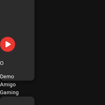
O
Demo
Amigo
Gaming